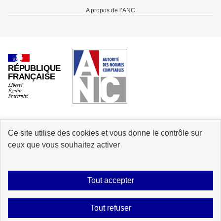
Menu
A propos de l’ANC
Pied
de
page
RÉPUBLIQUE
FRANÇAISE
Ce site utilise des cookies et vous donne le contrôle sur
info.gouv.fr
service-public.gouv.fr
ceux que vous souhaitez activer
legifrance.gouv.fr
data.gouv.fr
Tout accepter
Plan du site
Accessibilité : Partiellement conforme
Mentions légales
Tout refuser
Contact
A propos des cookies
Bandeau des cookies