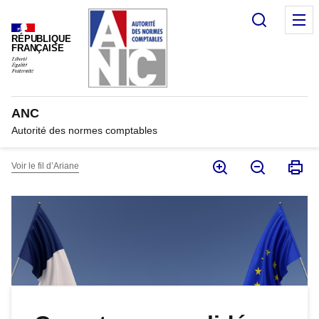
Panneau de gestion des cookies
Recherc
M
RÉPUBLIQUE
FRANÇAISE
ANC
Autorité des normes comptables
Voir le fil d’Ariane