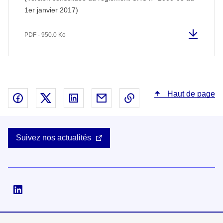
1er janvier 2017)
PDF - 950.0 Ko
Haut de page
Partager sur Facebook - nouvelle fenêtre
Partager sur X - nouvelle fenêtre
Partager sur Linked In - nouvelle fenêtr
Partager par email - nouvelle fe
Copier le lien dans le 
Suivez nos actualités
Suivez-nous sur Linkedin