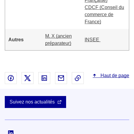
Française)
CDCF (Conseil du
commerce de
France)
M. X (ancien
Autres
INSEE
préparateur)
Haut de page
Partager sur Facebook - nouvelle fenêtre
Partager sur X - nouvelle fenêtre
Partager sur Linked In - nouvelle fenêtr
Partager par email - nouvelle fe
Copier le lien dans le 
Suivez nos actualités
Suivez-nous sur Linkedin