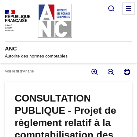
Panneau de gestion des cookies
Recherc
M
RÉPUBLIQUE
FRANÇAISE
ANC
Autorité des normes comptables
Voir le fil d’Ariane
CONSULTATION
PUBLIQUE - Projet de
règlement relatif à la
comptabilisation des