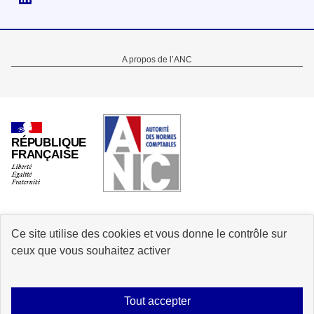
Menu
A propos de l’ANC
Pied
de
page
RÉPUBLIQUE
FRANÇAISE
Ce site utilise des cookies et vous donne le contrôle sur
info.gouv.fr
service-public.gouv.fr
ceux que vous souhaitez activer
legifrance.gouv.fr
data.gouv.fr
Tout accepter