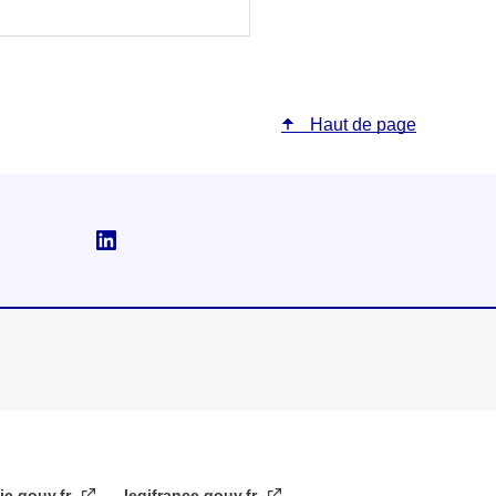
Haut de page
Suivez-nous sur Linkedin
ic.gouv.fr
legifrance.gouv.fr