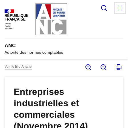
Panneau de gestion des cookies
Recherc
M
RÉPUBLIQUE
FRANÇAISE
ANC
Autorité des normes comptables
Voir le fil d’Ariane
Entreprises
industrielles et
commerciales
(Novembre 2014)