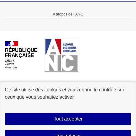
Menu
A propos de l’ANC
Pied
de
page
RÉPUBLIQUE
FRANÇAISE
Ce site utilise des cookies et vous donne le contrôle sur
info.gouv.fr
service-public.gouv.fr
ceux que vous souhaitez activer
legifrance.gouv.fr
data.gouv.fr
Tout accepter
Plan du site
Accessibilité : Partiellement conforme
Mentions légales
Tout refuser