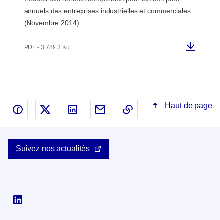
annuels des entreprises industrielles et commerciales
(Novembre 2014)
PDF - 3 789.3 Ko
Haut de page
Partager sur Facebook - nouvelle fenêtre
Partager sur X - nouvelle fenêtre
Partager sur Linked In - nouvelle fenêtr
Partager par email - nouvelle fe
Copier le lien dans le 
Suivez nos actualités
Suivez-nous sur Linkedin