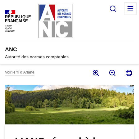
Panneau de gestion des cookies
Recherc
M
RÉPUBLIQUE
FRANÇAISE
ANC
Autorité des normes comptables
Voir le fil d’Ariane