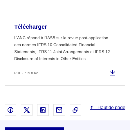
Télécharger
L’ANC répond à l’IASB sur la revue post-application
des normes IFRS 10 Consolidated Financial
Statements, IFRS 11 Joint Arrangements et IFRS 12
Disclosure of Interests in Other Entities
PDF - 719.8 Ko
Haut de page
Partager sur Facebook - nouvelle fenêtre
Partager sur X - nouvelle fenêtre
Partager sur Linked In - nouvelle fenêtr
Partager par email - nouvelle fe
Copier le lien dans le 