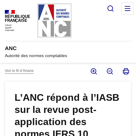
Panneau de gestion des cookies
Recherc
M
RÉPUBLIQUE
FRANÇAISE
ANC
Autorité des normes comptables
Voir le fil d’Ariane
L’ANC répond à l’IASB
sur la revue post-
application des
normes IFRS 10