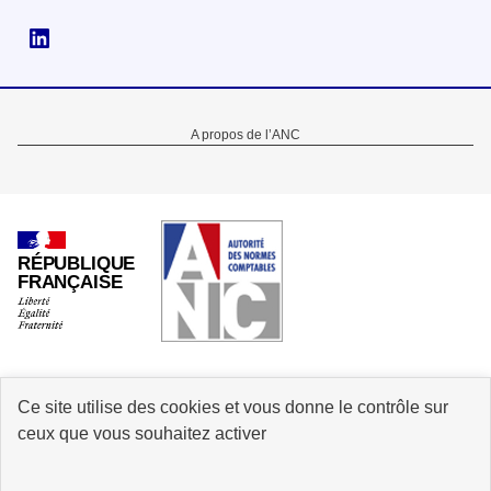
Suivez-nous sur Linkedin
Menu
A propos de l’ANC
Pied
de
page
RÉPUBLIQUE
FRANÇAISE
Ce site utilise des cookies et vous donne le contrôle sur
info.gouv.fr
service-public.gouv.fr
ceux que vous souhaitez activer
legifrance.gouv.fr
data.gouv.fr