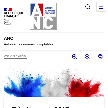
Panneau de gestion des cookies
Recherc
M
RÉPUBLIQUE
FRANÇAISE
ANC
Autorité des normes comptables
Voir le fil d’Ariane