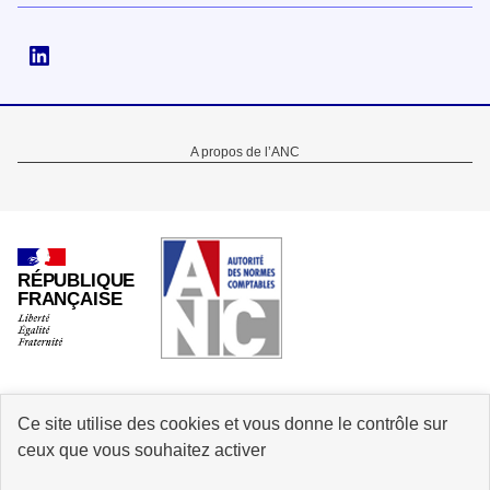
Suivez-nous sur Linkedin
Menu
A propos de l’ANC
Pied
de
page
RÉPUBLIQUE
FRANÇAISE
Ce site utilise des cookies et vous donne le contrôle sur
info.gouv.fr
service-public.gouv.fr
ceux que vous souhaitez activer
legifrance.gouv.fr
data.gouv.fr