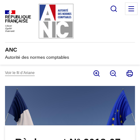
Panneau de gestion des cookies
Recherc
M
RÉPUBLIQUE
FRANÇAISE
ANC
Autorité des normes comptables
Voir le fil d’Ariane