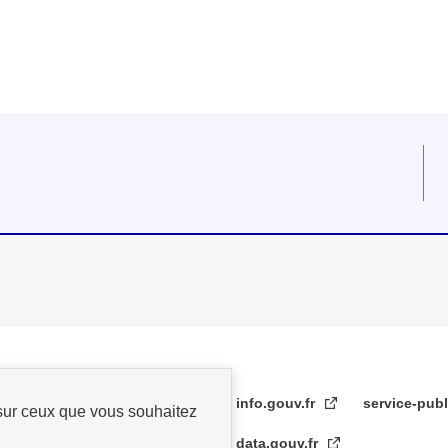
e fenêtre
velle fenêtre
dans le presse-papier
info.gouv.fr
service-publ
 sur ceux que vous souhaitez
data.gouv.fr