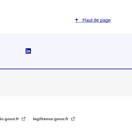
Haut de page
Suivez-nous sur Linkedin
ic.gouv.fr
legifrance.gouv.fr